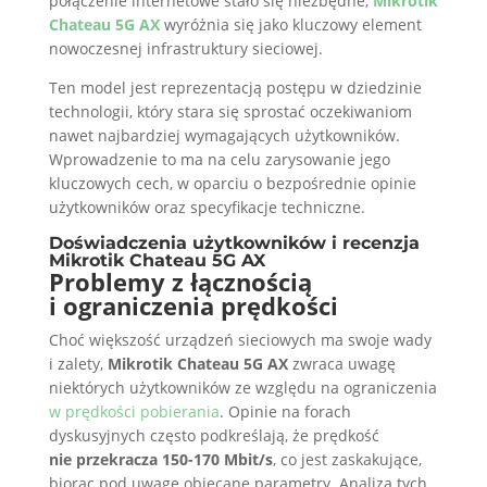
połączenie internetowe stało się niezbędne,
Mikrotik
Chateau 5G AX
wyróżnia się jako kluczowy element
nowoczesnej infrastruktury sieciowej.
Ten model jest reprezentacją postępu w dziedzinie
technologii, który stara się sprostać oczekiwaniom
nawet najbardziej wymagających użytkowników.
Wprowadzenie to ma na celu zarysowanie jego
kluczowych cech, w oparciu o bezpośrednie opinie
użytkowników oraz specyfikacje techniczne.
Doświadczenia użytkowników i recenzja
Mikrotik Chateau 5G AX
Problemy z łącznością
i ograniczenia prędkości
Choć większość urządzeń sieciowych ma swoje wady
i zalety,
Mikrotik Chateau 5G AX
zwraca uwagę
niektórych użytkowników ze względu na ograniczenia
w prędkości pobierania
. Opinie na forach
dyskusyjnych często podkreślają, że prędkość
nie przekracza 150-170 Mbit/s
, co jest zaskakujące,
biorąc pod uwagę obiecane parametry. Analiza tych