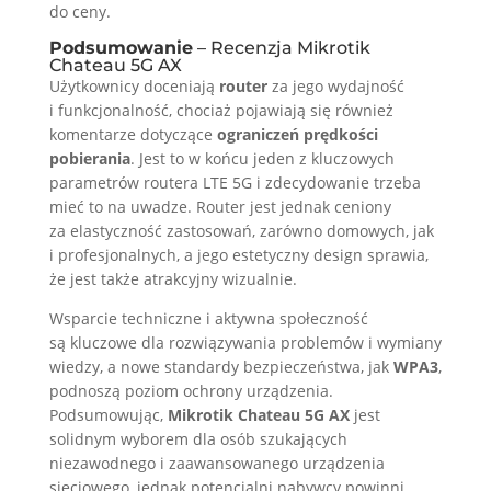
do ceny.
Podsumowanie
– Recenzja Mikrotik
Chateau 5G AX
Użytkownicy doceniają
router
za jego wydajność
i funkcjonalność, chociaż pojawiają się również
komentarze dotyczące
ograniczeń prędkości
pobierania
. Jest to w końcu jeden z kluczowych
parametrów routera LTE 5G i zdecydowanie trzeba
mieć to na uwadze. Router jest jednak ceniony
za elastyczność zastosowań, zarówno domowych, jak
i profesjonalnych, a jego estetyczny design sprawia,
że jest także atrakcyjny wizualnie.
Wsparcie techniczne i aktywna społeczność
są kluczowe dla rozwiązywania problemów i wymiany
wiedzy, a nowe standardy bezpieczeństwa, jak
WPA3
,
podnoszą poziom ochrony urządzenia.
Podsumowując,
Mikrotik Chateau 5G AX
jest
solidnym wyborem dla osób szukających
niezawodnego i zaawansowanego urządzenia
sieciowego, jednak potencjalni nabywcy powinni